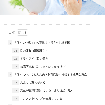
目次
1
「痛くない充血」の正体は？考えられる原因
1.1
目の疲れ（眼精疲労）
1.2
ドライアイ（目の乾き）
1.3
結膜下出血（けつまくかしゅっけつ）
2
「痛くない」けど大丈夫？眼科受診を推奨する危険な充血
2.1
見え方に変化がある
2.2
充血が長期間続いている、または繰り返す
2.3
コンタクトレンズを使用している