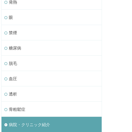
発熱
眼
禁煙
糖尿病
脱毛
血圧
透析
骨粗鬆症
病院・クリニック紹介