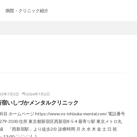
病院・クリニック紹介
025年7月2日
2026年7月2日
新宿いしづかメンタルクリニック
目 ホームページ https://www.ns-ishizuka-mental.com/ 電話番号
6279-3100 住所 東京都新宿区西新宿8-5-4 最寄り駅 東京メトロ丸
線 「西新宿駅」より徒歩2分 診療時間 月 火 水 木 金 土 日 祝
～13:00 〇 〇 〇 […]