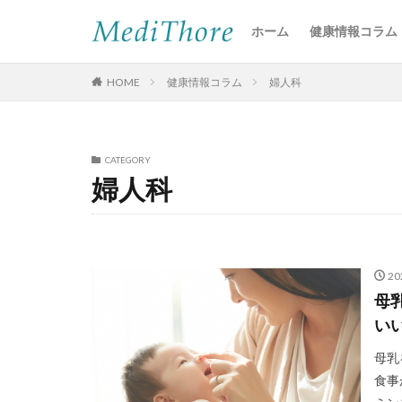
ホーム
健康情報コラム
HOME
健康情報コラム
婦人科
CATEGORY
婦人科
2
母
い
母乳
食事