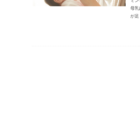
ミン
母乳
が足