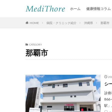
ホーム
健康情報コラム
HOME
病院・クリニック紹介
沖縄県
那覇市
CATEGORY
那覇市
2
シ
診療科
86
駅」よ
〇 － 