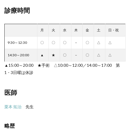
診療時間
月
火
水
木
金
土
日・祝
9:30～12:30
〇
〇
〇
－
〇
△
△
14:30～20:00
▲
★
〇
－
〇
△
△
▲15:00～20:00 ★手術 △10:00～12:00／14:00～17:00 第
1・3日曜は休診
医師
栗本 拓治
先生
略歴