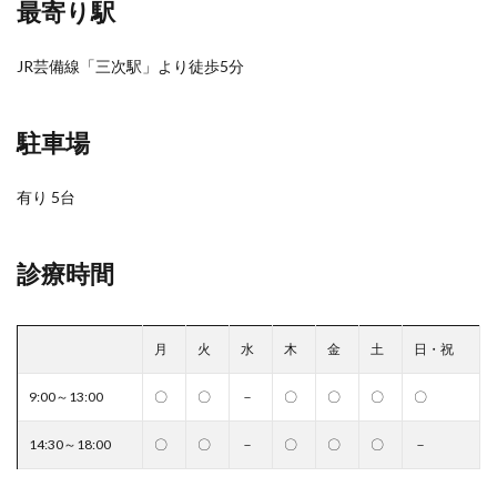
最寄り駅
JR芸備線「三次駅」より徒歩5分
駐車場
有り 5台
診療時間
月
火
水
木
金
土
日・祝
9:00～13:00
〇
〇
－
〇
〇
〇
〇
14:30～18:00
〇
〇
－
〇
〇
〇
－